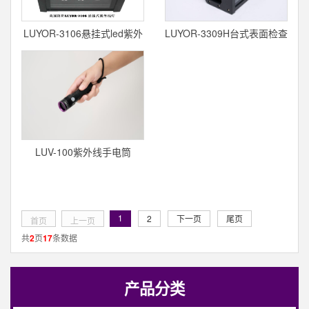
LUYOR-3106悬挂式led紫外
LUYOR-3309H台式表面检查
线表
灯(鬼
LUV-100紫外线手电筒
1
2
下一页
尾页
首页
上一页
共
2
页
17
条数据
产品分类