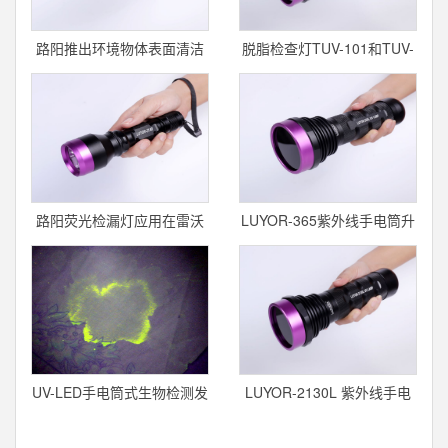
路阳推出环境物体表面清洁
脱脂检查灯TUV-101和TUV-
的监测荧光套装
201
路阳荧光检漏灯应用在雷沃
LUYOR-365紫外线手电筒升
重工
级为LU
UV-LED手电筒式生物检测发
LUYOR-2130L 紫外线手电
现仪LUY
筒--