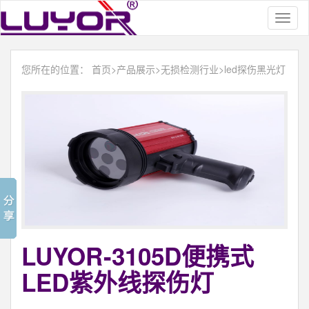
Toggl
naviga
您所在的位置：
首页
>
产品展示
>
无损检测行业
>
led探伤黑光灯
LUYOR-3105D便携式
LED紫外线探伤灯